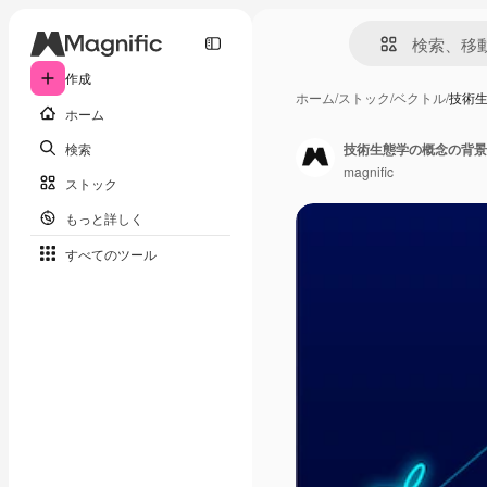
作成
ホーム
/
ストック
/
ベクトル
/
技術
ホーム
検索
技術生態学の概念の背景
magnific
ストック
もっと詳しく
すべてのツール