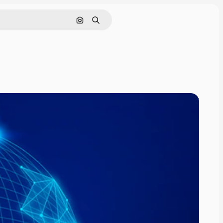
画像で検索
検索