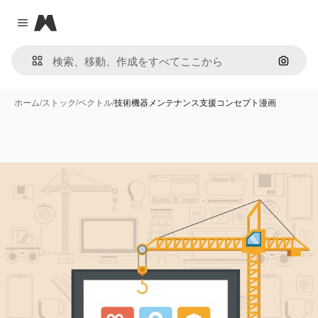
Magnific
Close menu
画像で
ホーム
/
ストック
/
ベクトル
/
技術機器メンテナンス支援コンセプト漫画