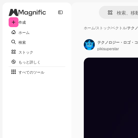
作成
ホーム
/
ストック
/
ベクトル
/
テク
ホーム
検索
テクノロジー・ロゴ・コ
pikisuperstar
ストック
もっと詳しく
すべてのツール