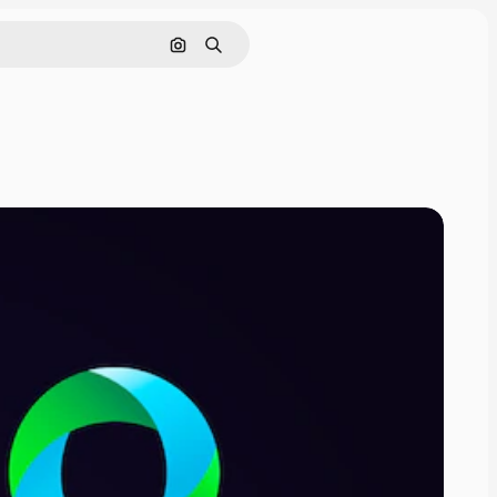
画像で検索
検索