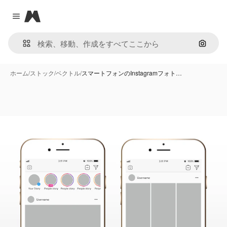
Magnific
Close menu
画像で
ホーム
/
ストック
/
ベクトル
/
スマートフォンのInstagramフォト…