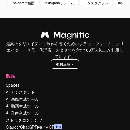
instagram画面
instagramフレーム
インスタグラム
inst
最高のクリエイティブ制作を導くためのプラットフォーム。クリ
エイター、企業、代理店、スタジオを含む100万人以上が利用し
ています。
日本語
製品
Spaces
AI アシスタント
AI 画像生成ツール
AI 動画生成ツール
AI 音声合成ツール
ストックコンテンツ
Claude/ChatGPT向けMCP
新規