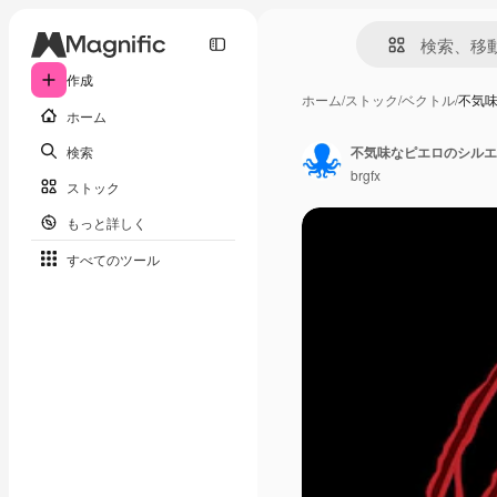
作成
ホーム
/
ストック
/
ベクトル
/
不気
ホーム
検索
不気味なピエロのシルエ
brgfx
ストック
もっと詳しく
すべてのツール