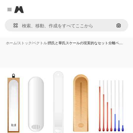
Magnific
Close menu
画像で
ホーム
/
ストック
/
ベクトル
/
摂氏と華氏スケールの現実的なセット分離ベ…