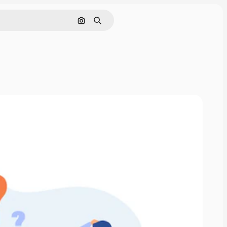
画像で検索
検索