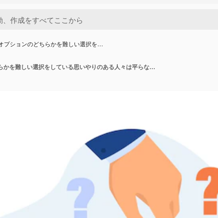
のオプションのどちらかを難しい選択を…
2つのオプションのどちらかを難しい選択をしている思いやりのある人々は平らなイラストを分離しました。