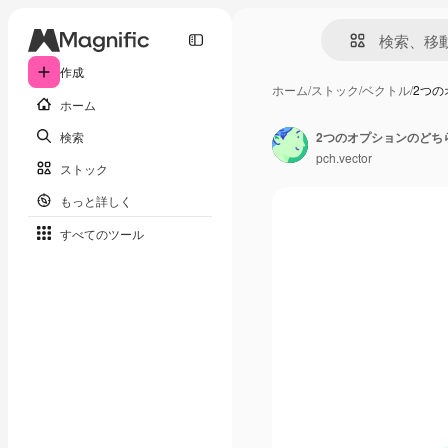
作成
ホーム
/
ストック
/
ベクトル
/
2つ
ホーム
検索
pch.vector
ストック
もっと詳しく
すべてのツール