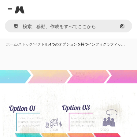
Magnific
Close menu
画像で
ホーム
/
ストック
/
ベクトル
/
4つのオプションを持つインフォグラフィッ…