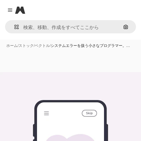
Magnific
Close menu
画像で
ホーム
/
ストック
/
ベクトル
/
システムエラーを扱う小さなプログラマー。…