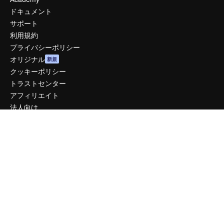
ドキュメント
サポート
利用規約
プライバシーポリシー
オリジナル
新規
クッキーポリシー
トラストセンター
アフィリエイト
法人向け
運営
料金
会社概要
Reviews
採用情報
検索トレンド
ブログ
イベント