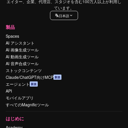
エイター、企業、代理店、スタジオを含む100万人以上が利用し
ています。
日本語
製品
Spaces
AI アシスタント
AI 画像生成ツール
AI 動画生成ツール
AI 音声合成ツール
ストックコンテンツ
Claude/ChatGPT向けMCP
新規
エージェント
新規
API
モバイルアプリ
すべてのMagnificツール
はじめに
Academy