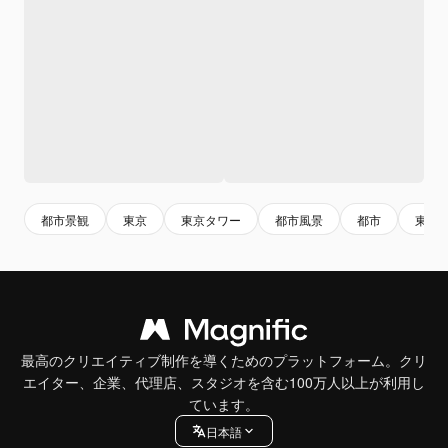
都市景観
東京
東京タワー
都市風景
都市
東京
最高のクリエイティブ制作を導くためのプラットフォーム。クリ
エイター、企業、代理店、スタジオを含む100万人以上が利用し
ています。
日本語