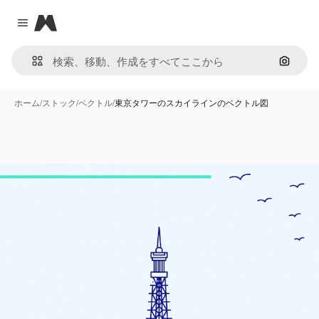
Magnific
Close menu
画像で
ホーム
/
ストック
/
ベクトル
/
東京タワーのスカイラインのベクトル図