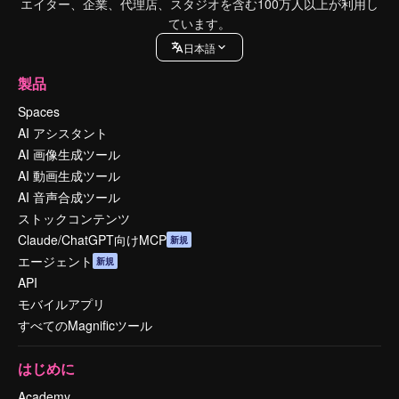
エイター、企業、代理店、スタジオを含む100万人以上が利用し
ています。
日本語
製品
Spaces
AI アシスタント
AI 画像生成ツール
AI 動画生成ツール
AI 音声合成ツール
ストックコンテンツ
Claude/ChatGPT向けMCP
新規
エージェント
新規
API
モバイルアプリ
すべてのMagnificツール
はじめに
Academy