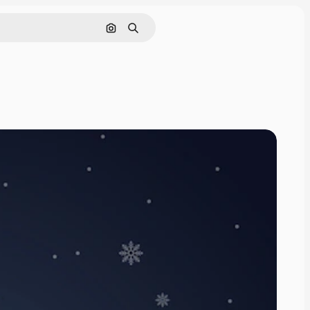
画像で検索
検索