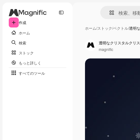
作成
ホーム
/
ストック
/
ベクトル
/
透明
ホーム
検索
透明なクリスタルクリス
magnific
ストック
もっと詳しく
すべてのツール