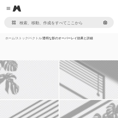
Magnific
Close menu
画像で
ホーム
/
ストック
/
ベクトル
/
透明な影のオーバーレイ効果と詳細