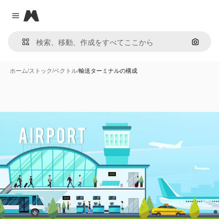
Magnific
Close menu
画像で
ホーム
/
ストック
/
ベクトル
/
輸送ターミナルの構成