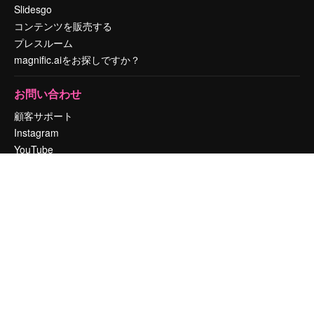
Slidesgo
コンテンツを販売する
プレスルーム
magnific.aiをお探しですか？
お問い合わせ
顧客サポート
Instagram
YouTube
LinkedIn
TikTok
Discord
X
Reddit
Copyright © 2010-
2026
Freepik Company S.L.U.
無断複写・転載を禁じま
す
.