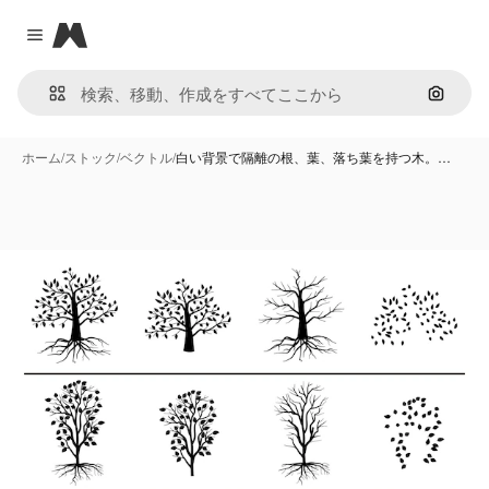
Magnific
Close menu
画像で
ホーム
/
ストック
/
ベクトル
/
白い背景で隔離の根、葉、落ち葉を持つ木。…