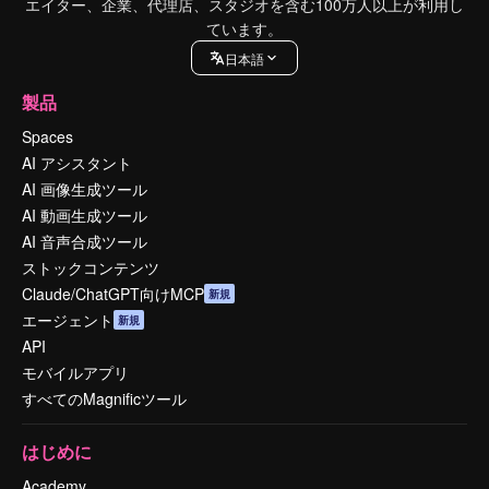
エイター、企業、代理店、スタジオを含む100万人以上が利用し
ています。
日本語
製品
Spaces
AI アシスタント
AI 画像生成ツール
AI 動画生成ツール
AI 音声合成ツール
ストックコンテンツ
Claude/ChatGPT向けMCP
新規
エージェント
新規
API
モバイルアプリ
すべてのMagnificツール
はじめに
Academy