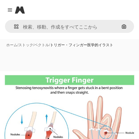
Magnific
Close menu
画像で
ホーム
/
ストック
/
ベクトル
/
トリガー・フィンガー医学的イラスト