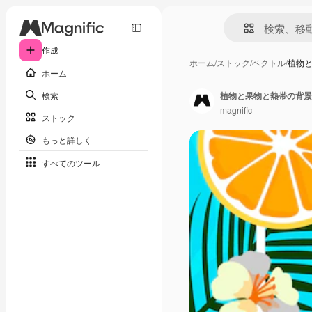
作成
ホーム
/
ストック
/
ベクトル
/
植物
ホーム
検索
植物と果物と熱帯の背景
magnific
ストック
もっと詳しく
すべてのツール