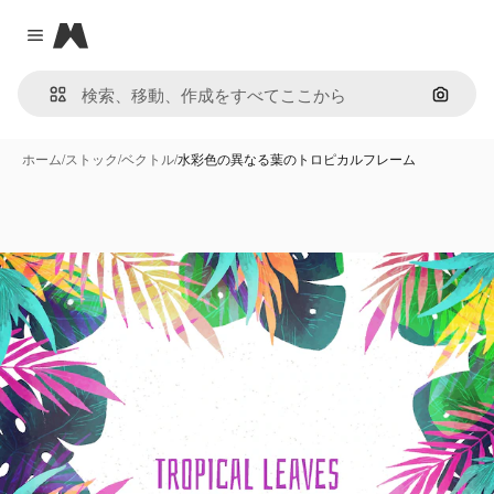
Magnific
Close menu
画像で
ホーム
/
ストック
/
ベクトル
/
水彩色の異なる葉のトロピカルフレーム