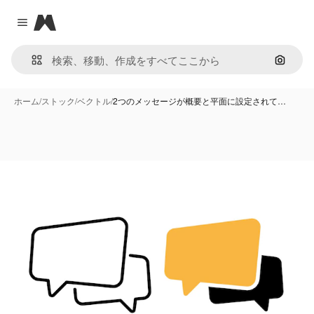
Magnific
Close menu
画像で
ホーム
/
ストック
/
ベクトル
/
2つのメッセージが概要と平面に設定されて…