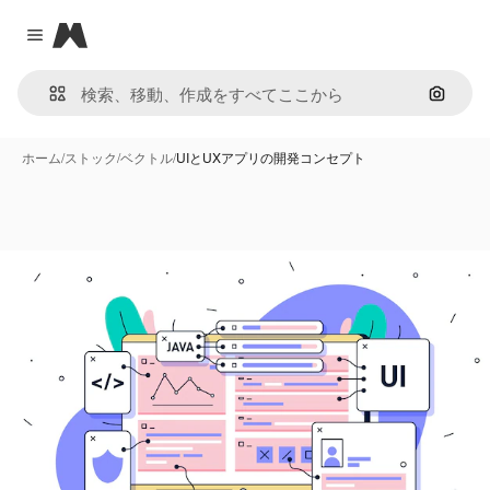
Magnific
Close menu
画像で
ホーム
/
ストック
/
ベクトル
/
UIとUXアプリの開発コンセプト