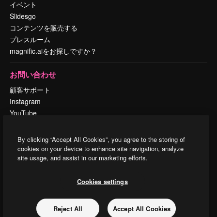
イベント
Slidesgo
コンテンツを販売する
プレスルーム
magnific.aiをお探しですか？
お問い合わせ
顧客サポート
Instagram
YouTube
LinkedIn
TikTok
By clicking “Accept All Cookies”, you agree to the storing of
Discord
cookies on your device to enhance site navigation, analyze
site usage, and assist in our marketing efforts.
X
Reddit
Cookies settings
Copyright © 2010-
2026
Freepik Company S.L.U.
無断複写・転載を禁じま
Reject All
Accept All Cookies
す
.