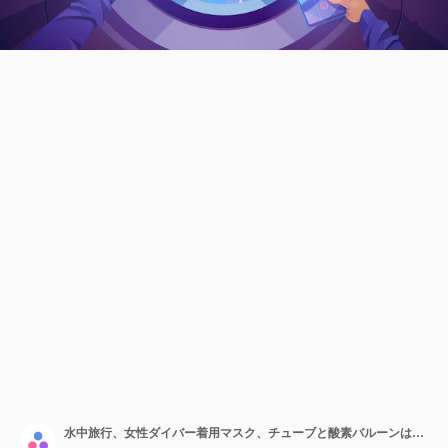
水中旅行、女性ダイバー着用マスク、チューブと酸素バルーンは、人間の手で潜水艦の舷窓の内側を見て、ナビゲーションまたはエリアロケーションピン、漫画のベクトル図でスマートフォンを保持します