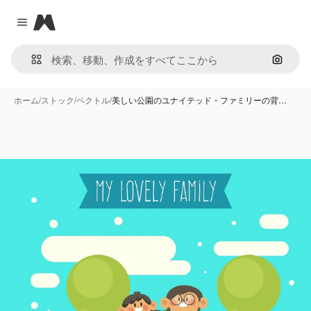
Magnific
Close menu
画像で
ホーム
/
ストック
/
ベクトル
/
美しい公園のユナイテッド・ファミリーの背…