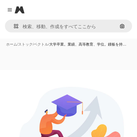
Magnific
Close menu
画像で
ホーム
/
ストック
/
ベクトル
/
大学卒業。業績、高等教育、学位。鏝板を持…