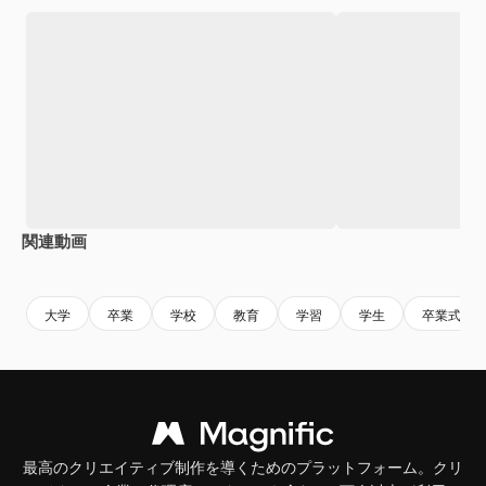
関連動画
Premium
Premium
Premium
Premium
大学
卒業
学校
教育
学習
学生
卒業式
最高のクリエイティブ制作を導くためのプラットフォーム。クリ