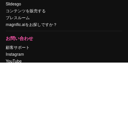
Slidesgo
コンテンツを販売する
プレスルーム
magnific.aiをお探しですか？
お問い合わせ
顧客サポート
Instagram
YouTube
LinkedIn
TikTok
Discord
X
Reddit
Copyright © 2010-
2026
Freepik Company S.L.U.
無断複写・転載を禁じま
す
.