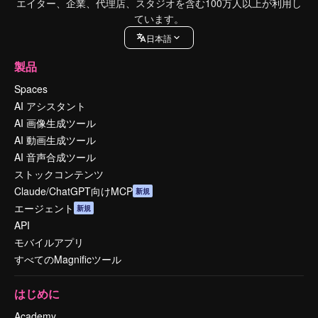
エイター、企業、代理店、スタジオを含む100万人以上が利用し
ています。
日本語
製品
Spaces
AI アシスタント
AI 画像生成ツール
AI 動画生成ツール
AI 音声合成ツール
ストックコンテンツ
Claude/ChatGPT向けMCP
新規
エージェント
新規
API
モバイルアプリ
すべてのMagnificツール
はじめに
Academy