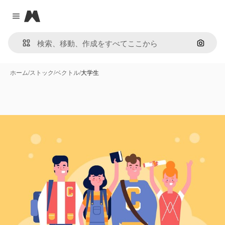
Magnific
Close menu
画像で
ホーム
/
ストック
/
ベクトル
/
大学生