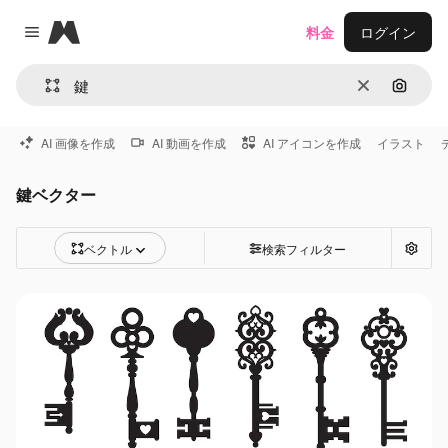
Magnific
料金
ログイン
Close menu
消去
画像で
AI 画像を作成
AI 動画を作成
AI アイコンを作成
イラスト
鍵ベクター
ベクトル
検索フィルター