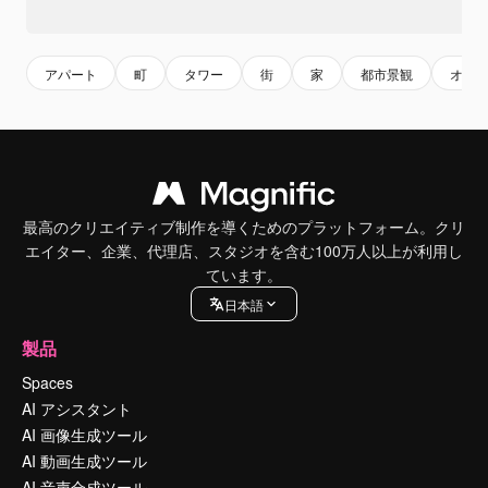
アパート
町
タワー
街
家
都市景観
オフ
最高のクリエイティブ制作を導くためのプラットフォーム。クリ
エイター、企業、代理店、スタジオを含む100万人以上が利用し
ています。
日本語
製品
Spaces
AI アシスタント
AI 画像生成ツール
AI 動画生成ツール
AI 音声合成ツール