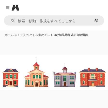
Magnific
Close menu
画像で
ホーム
/
ストック
/
ベクトル
/
都市のレトロな植民地様式の建物漫画