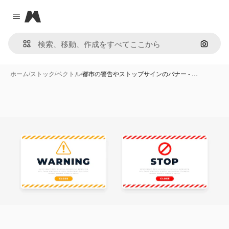
Magnific
Close menu
画像で
ホーム
/
ストック
/
ベクトル
/
都市の警告やストップサインのバナー - …