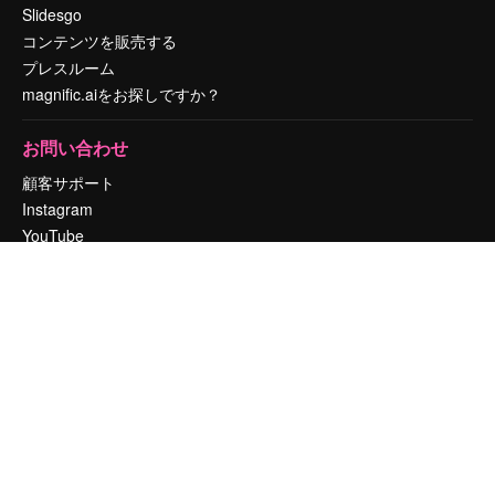
Slidesgo
コンテンツを販売する
プレスルーム
magnific.aiをお探しですか？
お問い合わせ
顧客サポート
Instagram
YouTube
LinkedIn
TikTok
Discord
X
Reddit
Copyright © 2010-
2026
Freepik Company S.L.U.
無断複写・転載を禁じま
す
.