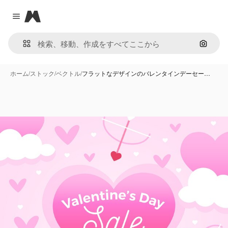
Magnific
Close menu
画像で
ホーム
/
ストック
/
ベクトル
/
フラットなデザインのバレンタインデーセー…