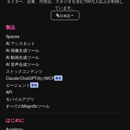
エイター、企業、代理店、スタジオを含む100万人以上が利用し
ています。
日本語
製品
Spaces
AI アシスタント
AI 画像生成ツール
AI 動画生成ツール
AI 音声合成ツール
ストックコンテンツ
Claude/ChatGPT向けMCP
新規
エージェント
新規
API
モバイルアプリ
すべてのMagnificツール
はじめに
Academy