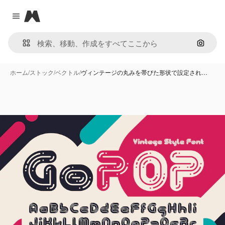
Magnific
Close menu
画像で
ホーム
/
ストック
/
ベクトル
/
ヴィンテージの丸みを帯びた形状で設定され…