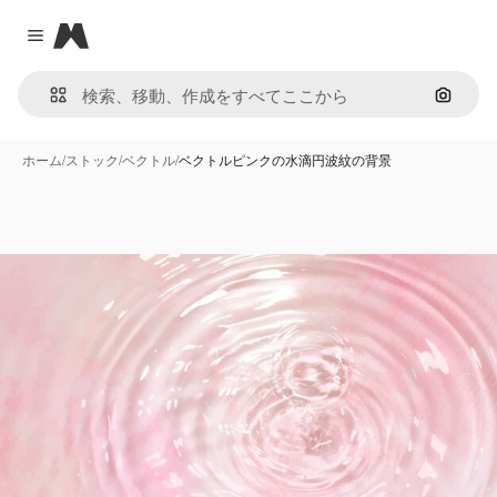
Magnific
Close menu
画像で
ホーム
/
ストック
/
ベクトル
/
ベクトルピンクの水滴円波紋の背景