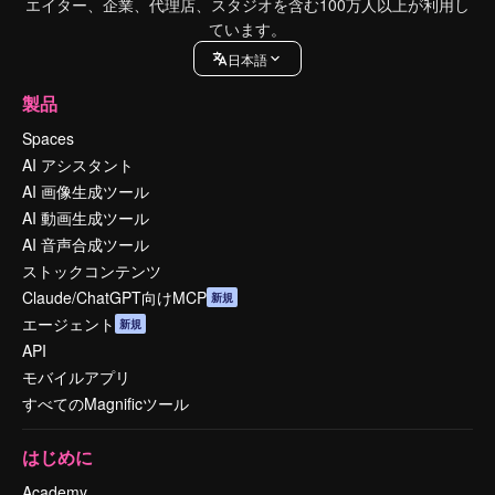
エイター、企業、代理店、スタジオを含む100万人以上が利用し
ています。
日本語
製品
Spaces
AI アシスタント
AI 画像生成ツール
AI 動画生成ツール
AI 音声合成ツール
ストックコンテンツ
Claude/ChatGPT向けMCP
新規
エージェント
新規
API
モバイルアプリ
すべてのMagnificツール
はじめに
Academy