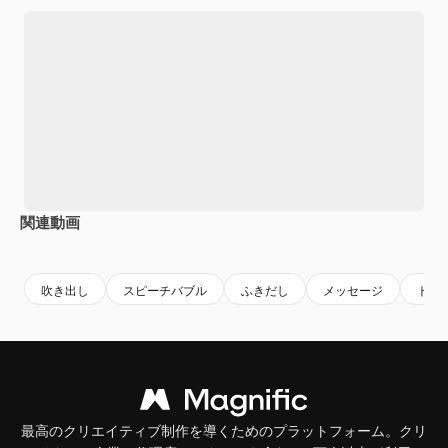
関連動画
Premium
Premium
AIによって生成されました。
Premium
Premium
AIによっ
吹き出し
スピーチバブル
ふきだし
メッセージ
トー
最高のクリエイティブ制作を導くためのプラットフォーム。クリ