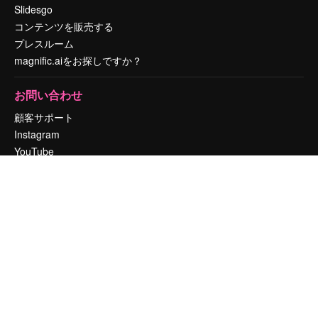
Slidesgo
コンテンツを販売する
プレスルーム
magnific.aiをお探しですか？
お問い合わせ
顧客サポート
Instagram
YouTube
LinkedIn
TikTok
Discord
X
Reddit
Copyright © 2010-
2026
Freepik Company S.L.U.
無断複写・転載を禁じま
す
.