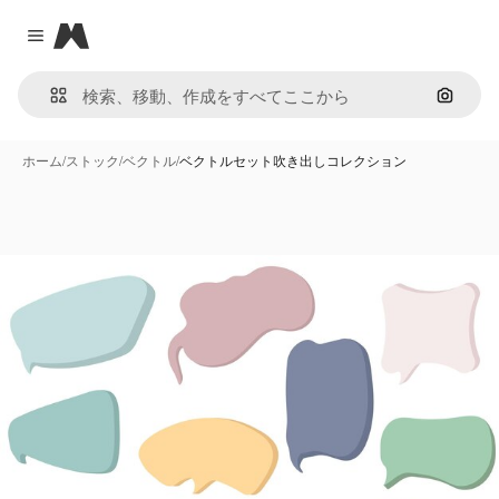
Magnific
Close menu
画像で
ホーム
/
ストック
/
ベクトル
/
ベクトルセット吹き出しコレクション