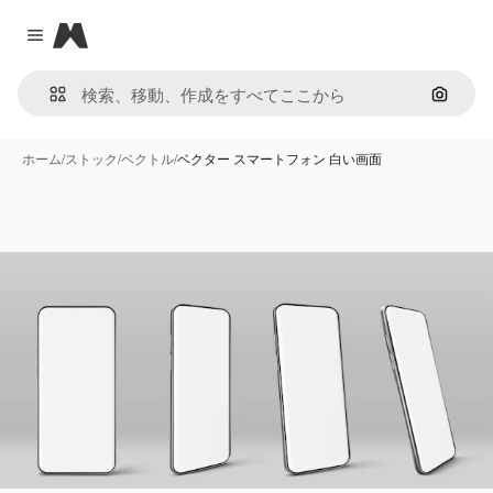
Magnific
Close menu
画像で
ホーム
/
ストック
/
ベクトル
/
ベクター スマートフォン 白い画面