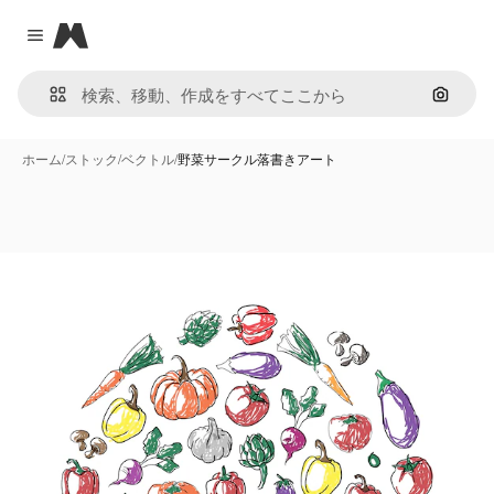
Magnific
Close menu
画像で
ホーム
/
ストック
/
ベクトル
/
野菜サークル落書きアート