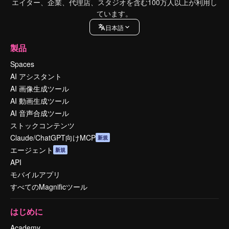
エイター、企業、代理店、スタジオを含む100万人以上が利用し
ています。
日本語
製品
Spaces
AI アシスタント
AI 画像生成ツール
AI 動画生成ツール
AI 音声合成ツール
ストックコンテンツ
Claude/ChatGPT向けMCP
新規
エージェント
新規
API
モバイルアプリ
すべてのMagnificツール
はじめに
Academy