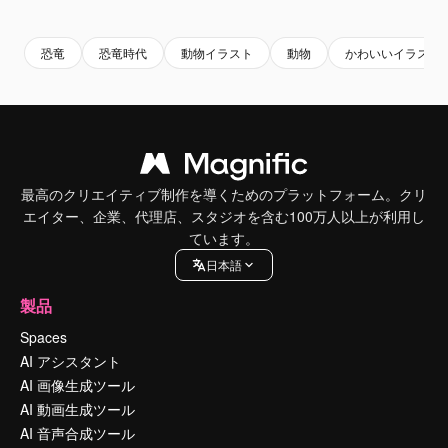
Premium
Premium
AIによって生成されました。
Premium
Premium
恐竜
恐竜時代
動物イラスト
動物
かわいいイラスト
最高のクリエイティブ制作を導くためのプラットフォーム。クリ
エイター、企業、代理店、スタジオを含む100万人以上が利用し
ています。
日本語
製品
Spaces
AI アシスタント
AI 画像生成ツール
AI 動画生成ツール
AI 音声合成ツール