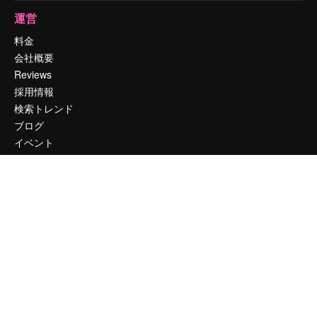
運営
料金
会社概要
Reviews
採用情報
検索トレンド
ブログ
イベント
Slidesgo
コンテンツを販売する
プレスルーム
magnific.aiをお探しですか？
お問い合わせ
顧客サポート
Instagram
YouTube