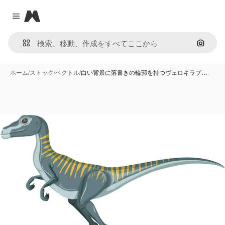
Magnific
Close menu
画像で
ホーム
/
ストック
/
ベクトル
/
白い背景に落書きの輪郭を持つヴェロキラプ…