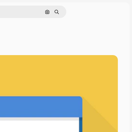
画像で検索
検索