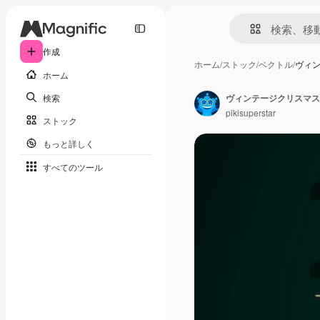
作成
ホーム
/
ストック
/
ベクトル
/
ヴィ
ホーム
検索
ヴィンテージクリスマス
pikisuperstar
ストック
もっと詳しく
すべてのツール