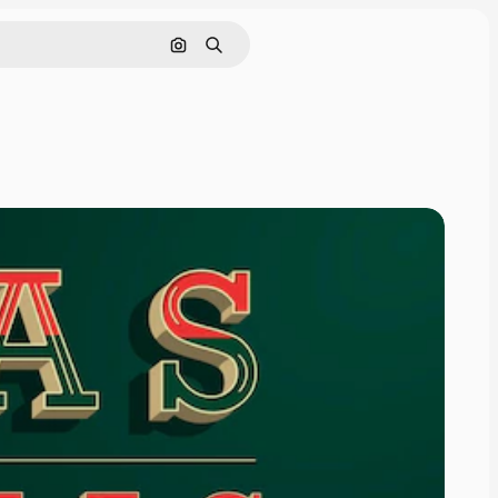
画像で検索
検索