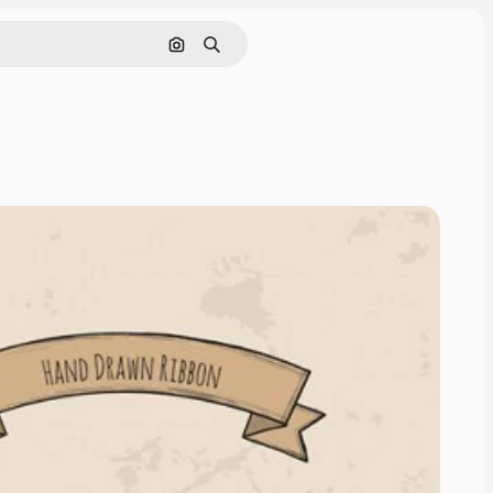
画像で検索
検索