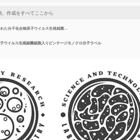
された分子化合物原子ウイルス生殖細菌…
子ウイルス生殖細菌細胞入りビンテージモノクロ分子ラベル