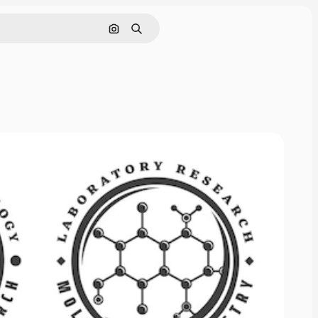
画像で検索
検索