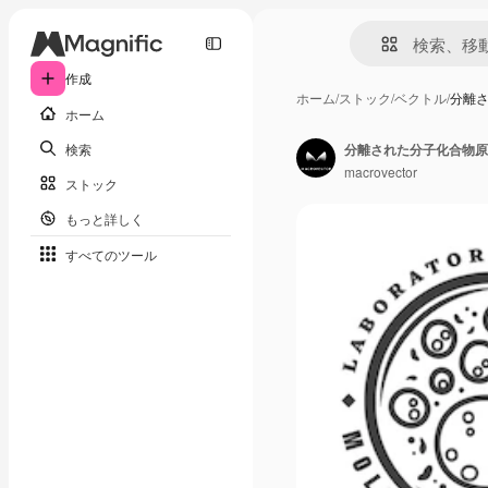
作成
ホーム
/
ストック
/
ベクトル
/
分離
ホーム
検索
分離された分子化合物原
macrovector
ストック
もっと詳しく
すべてのツール