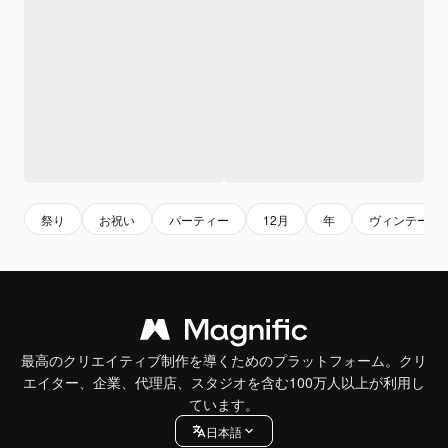
祭り
お祝い
パーティー
12月
年
ヴィンテージ
最高のクリエイティブ制作を導くためのプラットフォーム。クリ
エイター、企業、代理店、スタジオを含む100万人以上が利用し
ています。
日本語