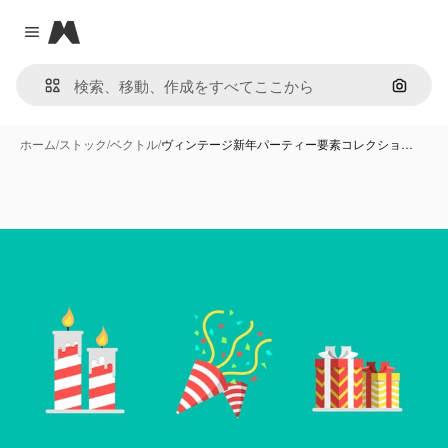
Magnific
Close menu
画像で
ホーム
/
ストック
/
ベクトル
/
ヴィンテージ新年パーティー要素コレクショ…