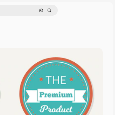
画像で検索
検索