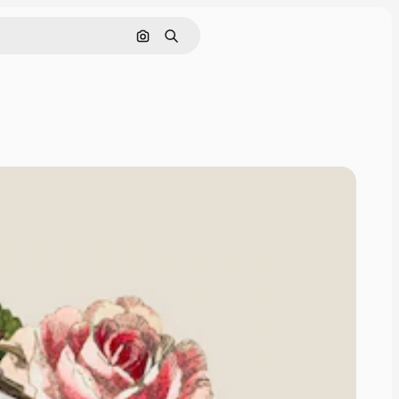
画像で検索
検索