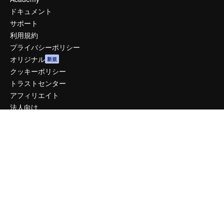
ドキュメント
サポート
利用規約
プライバシーポリシー
オリジナル
新規
クッキーポリシー
トラストセンター
アフィリエイト
法人向け
運営
料金
会社概要
Reviews
採用情報
検索トレンド
ブログ
イベント