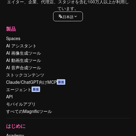
エイター、企業、代理店、スタジオを含む100万人以上が利用し
ています。
日本語
製品
Spaces
AI アシスタント
AI 画像生成ツール
AI 動画生成ツール
AI 音声合成ツール
ストックコンテンツ
Claude/ChatGPT向けMCP
新規
エージェント
新規
API
モバイルアプリ
すべてのMagnificツール
はじめに
Academy