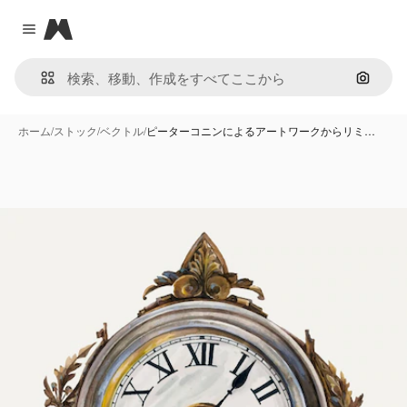
Magnific
Close menu
画像で
ホーム
/
ストック
/
ベクトル
/
ピーターコニンによるアートワークからリミ…