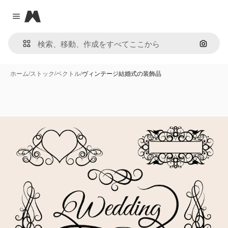
Magnific
Close menu
画像で
ホーム
/
ストック
/
ベクトル
/
ヴィンテージ結婚式の装飾品