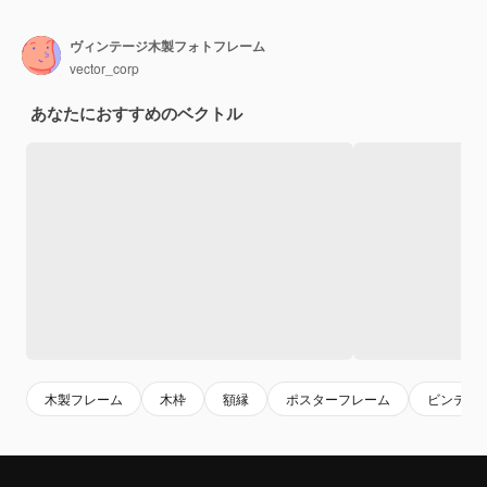
ヴィンテージ木製フォトフレーム
vector_corp
あなたにおすすめのベクトル
木製フレーム
木枠
額縁
ポスターフレーム
ビンテー