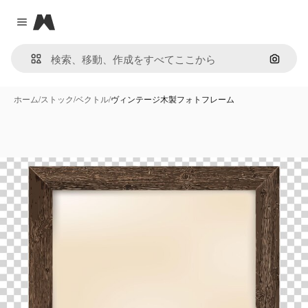
Magnific
Close menu
画像で
ホーム
/
ストック
/
ベクトル
/
ヴィンテージ木製フォトフレーム