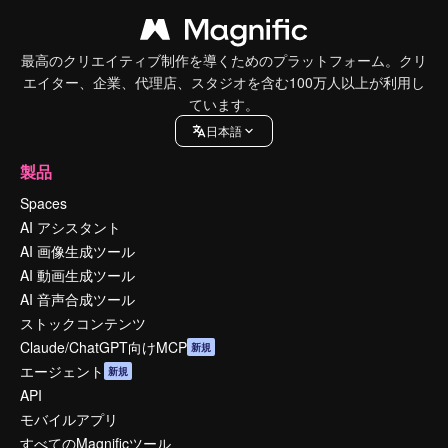
最高のクリエイティブ制作を導くためのプラットフォーム。クリ
エイター、企業、代理店、スタジオを含む100万人以上が利用し
ています。
日本語
製品
Spaces
AI アシスタント
AI 画像生成ツール
AI 動画生成ツール
AI 音声合成ツール
ストックコンテンツ
Claude/ChatGPT向けMCP
新規
エージェント
新規
API
モバイルアプリ
すべてのMagnificツール