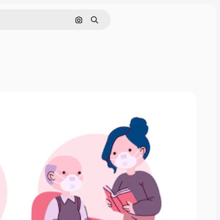
画像で検索
検索