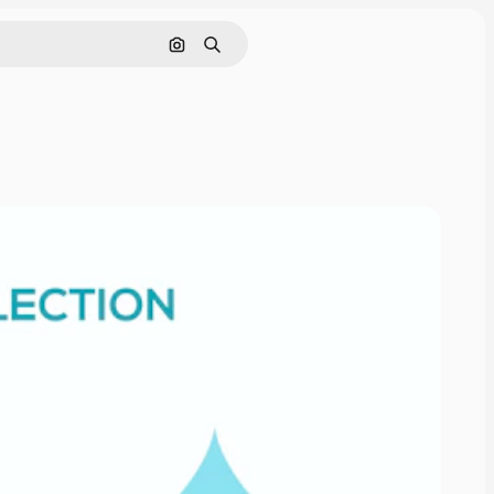
画像で検索
検索