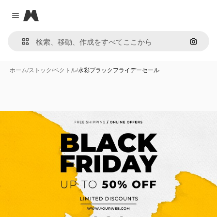
Magnific
Close menu
画像で
ホーム
/
ストック
/
ベクトル
/
水彩ブラックフライデーセール