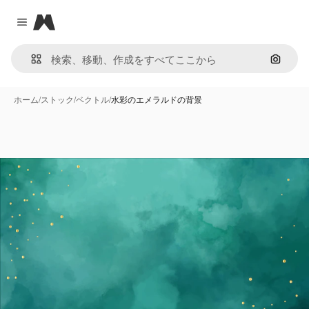
Magnific
Close menu
画像で
ホーム
/
ストック
/
ベクトル
/
水彩のエメラルドの背景