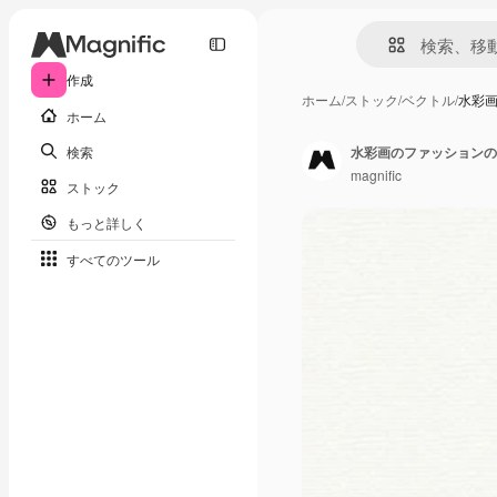
作成
ホーム
/
ストック
/
ベクトル
/
水彩
ホーム
検索
水彩画のファッションの
magnific
ストック
もっと詳しく
すべてのツール