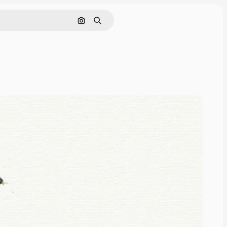
画像で検索
検索