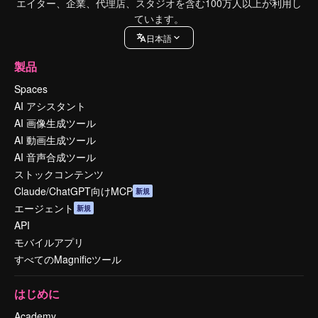
エイター、企業、代理店、スタジオを含む100万人以上が利用し
ています。
日本語
製品
Spaces
AI アシスタント
AI 画像生成ツール
AI 動画生成ツール
AI 音声合成ツール
ストックコンテンツ
Claude/ChatGPT向けMCP
新規
エージェント
新規
API
モバイルアプリ
すべてのMagnificツール
はじめに
Academy