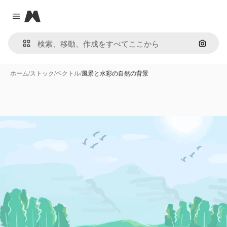
Magnific
Close menu
画像で
ホーム
/
ストック
/
ベクトル
/
風景と水彩の自然の背景