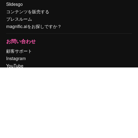
Slidesgo
コンテンツを販売する
プレスルーム
magnific.aiをお探しですか？
お問い合わせ
顧客サポート
Instagram
YouTube
LinkedIn
TikTok
Discord
X
Reddit
Copyright © 2010-
2026
Freepik Company S.L.U.
無断複写・転載を禁じま
す
.